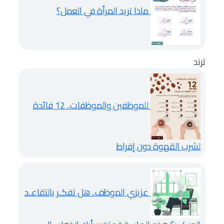
ماذا تريد المرأة في العمل؟
ترند
للموظفين والموظفات.. 12 فائدة
لشرب القهوة دون إفراط
عزيزي الموظف.. هل تفكـر بالتقاعـد