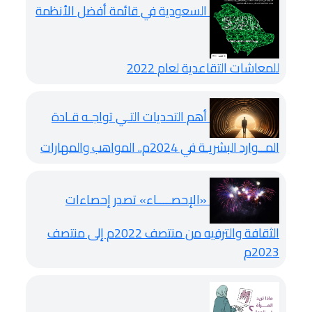
السعودية في قائمة أفضل الأنظمة
للمعاشات التقاعدية لعام 2022
أهم التحديات التـي تواجـه قـادة
المــوارد البشريـة في 2024م.. المواهب والمهارات
«الإحصــــاء» تصدر إحصاءات
الثقافة والترفيه من منتصف 2022م إلى منتصف
2023م