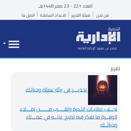
العدد 221 - 23 صفر 1448هـ
من نحن
هيئة التحرير
الاعداد السابقة
اتصل بنا
تقرير
تحذيـــر: في بيئة عملك وحياتـك
تجــنب عقليـات النـدرة وتقــــرب مــــــن زمـــلاء
الوفــرة
ما تفكر فيه تصبح عليــه في عمـــلك
وحياتــك