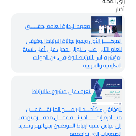
رأي المجلة
أخبار
معهد الإدارة العامة يحقـــــق
المركـــــز الأول ويفوز بجائزة الارتباط الوظيفي
للعام الثاني علـى التوالي
حصل على أعلى نسبة
بمؤشر قياس الارتباط الوظيفي بين الجهات
التعليمية والتدريبية
تعرف على مشروع «الارتباط
الوظيفي» كأحـــد البرامــــج المنبثقـــة عـــن
مبـــادرة إيجــــــاد بيئـــة عمـــل محفـــزة
يهدف
إلى قياس نسبة ارتباط الموظفين بجهاتهم وتحديد
الصعوبات التي تواجههم