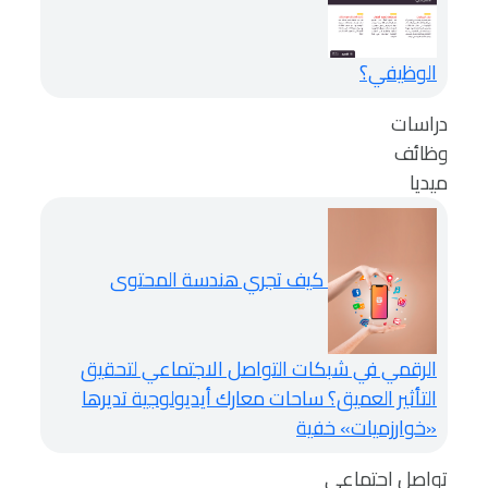
الوظيفي؟
دراسات
وظائف
ميديا
كيف تجري هندسة المحتوى
الرقمي في شبكات التواصل الاجتماعي لتحقيق
التأثير العميق؟
ساحات معارك أيديولوجية تديرها
«خوارزميات» خفية
تواصل اجتماعي