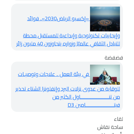
«إكسبو الرياض2030».. فوائد
وإيجابيات تكنولوجية وإبداعية للمستقبل
محطة
للتبادل الثقافي عالميًا وزواره يتجاوزون 40 مليون زائر
فضفضة
في بيئة العمل .. علاجات وتوصيـات
للوقاية من عدوى نزلات البرد وإنفلونزا الشتاء
تحذير
من تنـــــــــــــــــــاول الكثير من
فيتـــــــــــــــــــامين D3
لقاء
ساحة نقاش