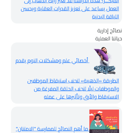
المبكــر؟ هذه الدراسة قد تغير رأيك
الذهاب إلى
العمل يساعد على تعزيز القدرات العقلية ويحسن
اللياقة البدنية
نصائح إدارية
حياتنا العملية
أخصائي علم ومشكلات النوم يقدم
الطريقة «الذهبية» لتجنب استيقاظ الموظفين
والموظفات ليلًا
لتجنب الحلقة المفرغة من
الاستيقاظ والأرق وتأثيرها على عمله
ما أهم النصائح للممارسة "الامتنان"