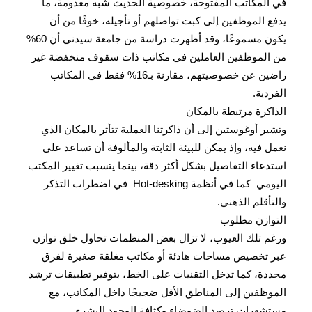
في المكاتب المفتوحة، خصوصية الحديث شبه معدومة، ما
يدفع الموظفين إلى كبت تواصلهم أو تأجيله، خوفًا من أن
يكون مسموعًا، وقد أظهرت دراسة من جامعة سيدني أن 60%
من الموظفين العاملين في مكاتب ذات سقوف منخفضة غير
راضين عن خصوصيتهم، مقارنة بـ16% فقط في المكاتب
الفردية.
الذاكرة مرتبطة بالمكان
وتشير أوغوستين إلى أن ذاكرتنا العملية تتأثر بالمكان الذي
نعمل فيه، وإذ يمكن للبيئة الثابتة والمألوفة أن تساعد على
استدعاء التفاصيل بشكل أكثر دقة، بينما يتسبب تغيير المكتب
اليومي كما في أنظمة Hot-desking في اضطراب التذكر
والتأقلم الذهني.
التوازن مطلوب
ورغم تلك العيوب، لا تزال بعض المنظمات تحاول خلق توازن
عبر تخصيص مساحات هادئة أو مكاتب مغلقة صغيرة لفرق
محددة، كما تدخل التقنيات على الخط، بتوفير تطبيقات ترشد
الموظفين إلى المناطق الأقل ضجيجًا داخل المكاتب، مع
مستشعرات ترصد الضوضاء وكثافة الوجود البشري.