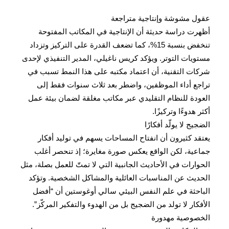
عقول مشوشة وإنتاجية متراجعة
أظهرت دراسة حديثة أن الإنتاجية في المكاتب المفتوحة
تنخفض بنسبة 15%، كما تضعف القدرة على التركيز وتزداد
مستويات التوتر. ويؤكد كريس ناغيلي، المدير التنفيذي لإحدى
شركات التقنية، أن اعتماد مكتبه على هذا النمط تسبب في
تراجع أداء الموظفين، واضطر بعد ثلاث سنوات فقط إلى
العودة للنظام التقليدي عبر مكاتب مغلقة لضمان بيئة عمل
أكثر هدوءًا وتركيزًا.
الضجيج لا يولّد أفكارًا
يعتقد كثيرون أن انفتاح المساحات يسهم في توليد أفكار
جماعية، لكن الواقع يعكس صورة مغايرة؛ إذ تنحصر أغلب
الحوارات في الأحاديث الجانبية التي لا تمتّ للعمل بصلة، مثل
الحديث عن المناسبات العائلية والمشاكل الشخصية. وتؤكد
الباحثة في علم النفس البيئي سالي أوغوستين أن “أفضل
الأفكار لا تولد من الضجيج بل من الهدوء والتفكير المركّز”.
الخصوصية مهدورة